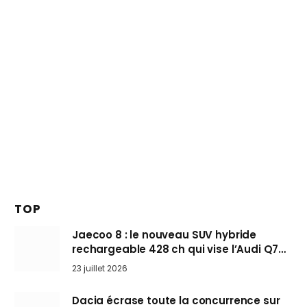
TOP
Jaecoo 8 : le nouveau SUV hybride
rechargeable 428 ch qui vise l’Audi Q7
arrive en Europe cet automne
23 juillet 2026
Dacia écrase toute la concurrence sur