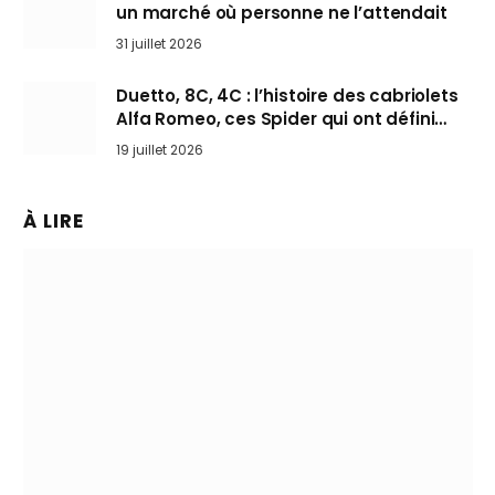
un marché où personne ne l’attendait
31 juillet 2026
Duetto, 8C, 4C : l’histoire des cabriolets
Alfa Romeo, ces Spider qui ont défini
l’art de rouler cheveux au vent
19 juillet 2026
À LIRE