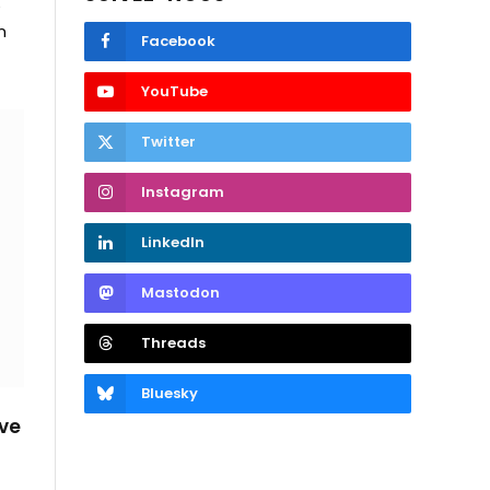
e
n
Facebook
YouTube
Twitter
Instagram
LinkedIn
Mastodon
Threads
Bluesky
ive