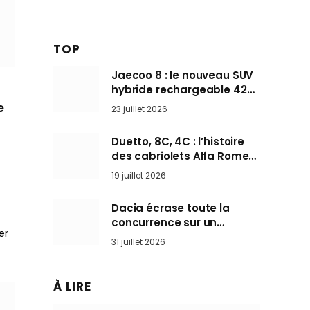
TOP
Jaecoo 8 : le nouveau SUV
hybride rechargeable 428
ch qui vise l’Audi Q7 arrive
e
23 juillet 2026
en Europe cet automne
Duetto, 8C, 4C : l’histoire
des cabriolets Alfa Romeo,
ces Spider qui ont défini
19 juillet 2026
l’art de rouler cheveux au
vent
Dacia écrase toute la
concurrence sur un
er
marché où personne ne
31 juillet 2026
l’attendait
À LIRE