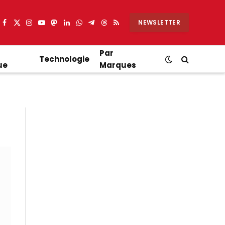
NEWSLETTER
Facebook
X
Instagram
YouTube
Mastodon
LinkedIn
WhatsApp
Partager
Threads
RSS
(Twitter)
sur
Telegram
Par
Technologie
ue
Marques