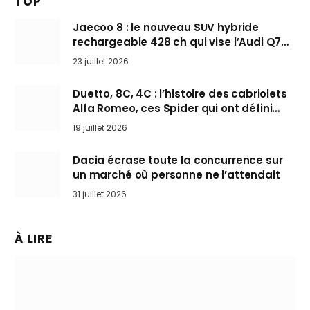
TOP
Jaecoo 8 : le nouveau SUV hybride
rechargeable 428 ch qui vise l’Audi Q7
arrive en Europe cet automne
23 juillet 2026
Duetto, 8C, 4C : l’histoire des cabriolets
Alfa Romeo, ces Spider qui ont défini
l’art de rouler cheveux au vent
19 juillet 2026
Dacia écrase toute la concurrence sur
un marché où personne ne l’attendait
31 juillet 2026
À LIRE