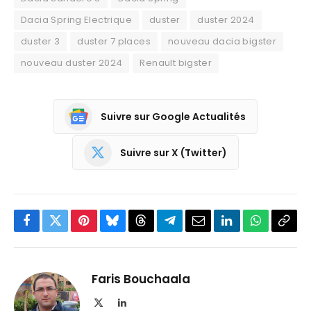
Dacia Spring Electrique
duster
duster 2024
duster 3
duster 7 places
nouveau dacia bigster
nouveau duster 2024
Renault bigster
Suivre sur Google Actualités
Suivre sur X (Twitter)
Facebook
Twitter
Pinterest
Bluesky
Threads
Partager
Email
LinkedIn
WhatsApp
Copi
sur
le
Telegram
lien
Faris Bouchaala
X
LinkedIn