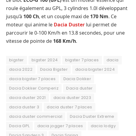
Le bloc
ECO-G 100 (GPL)
est un moteur essence qui
roule également au GPL, 3 cylindres 1.0l développant
jusqu’à
100 Ch
, et un couple maxi de
170
Nm
. Ce
moteur qui anime le
Dacia Duster
lui permet de
parcourir le 0-100 Km/h en 13.8 secondes, pour une
vitesse de pointe de
168
Km/h
.
bigster
bigster 2024
bigster 7 places
dacia
dacia 2022
Dacia Bigster
dacia bigster 2024
dacia bigster 7 places
Dacia Dokker
Dacia Dokker Camperiz
Dacia duster
dacia duster 2021
dacia duster 2023
dacia duster 3
dacia duster 7 places
dacia duster commercial
Dacia Duster Extreme
Dacia GPL
dacia jogger 7 places
dacia lodgy
Dacia Sandero 3
Dacia Spring