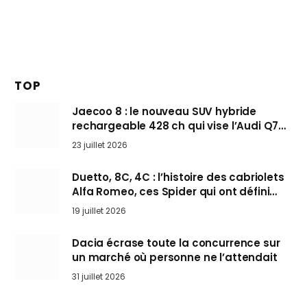
TOP
Jaecoo 8 : le nouveau SUV hybride
rechargeable 428 ch qui vise l’Audi Q7
arrive en Europe cet automne
23 juillet 2026
Duetto, 8C, 4C : l’histoire des cabriolets
Alfa Romeo, ces Spider qui ont défini
l’art de rouler cheveux au vent
19 juillet 2026
Dacia écrase toute la concurrence sur
un marché où personne ne l’attendait
31 juillet 2026