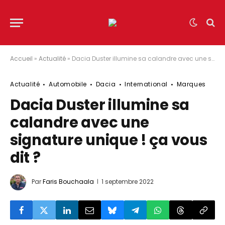
Accueil
»
Actualité
»
Dacia Duster illumine sa calandre avec une signature unique ! ça vous dit ?
Actualité
Automobile
Dacia
International
Marques
Dacia Duster illumine sa
calandre avec une
signature unique ! ça vous
dit ?
Par
Faris Bouchaala
1 septembre 2022