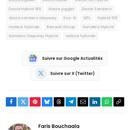
Dacia Hybrid 155
dacia jogger
Dacia Sandero
dacia sandero stepway
Eco-G
GPL
Hybrid 155
moteur hybride
Renault Group
Sandero Hybrid
Sandero Stepway Hybrid
voiture hybride
Suivre sur Google Actualités
Suivre sur X (Twitter)
Facebook
Twitter
Pinterest
Bluesky
Threads
Partager
Email
LinkedIn
WhatsApp
Copi
sur
le
Telegram
lien
Faris Bouchaala