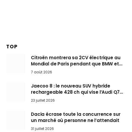
TOP
Citroën montrera sa 2CV électrique au
Mondial de Paris pendant que BMW et
Mini désertent le salon
7 août 2026
Jaecoo 8 : le nouveau SUV hybride
rechargeable 428 ch qui vise l’Audi Q7
arrive en Europe cet automne
23 juillet 2026
Dacia écrase toute la concurrence sur
un marché où personne ne l’attendait
31 juillet 2026