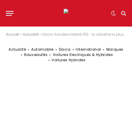
Accueil
»
Actualité
»
Dacia Sandero Hybrid 155 : la citadine la plus vendue en Europe passe au Full Hybrid
Actualité
Automobile
Dacia
International
Marques
Nouveautés
Voitures Electriques & Hybrides
Voitures Hybrides