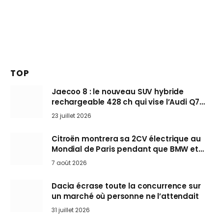
TOP
Jaecoo 8 : le nouveau SUV hybride
rechargeable 428 ch qui vise l’Audi Q7
arrive en Europe cet automne
23 juillet 2026
Citroën montrera sa 2CV électrique au
Mondial de Paris pendant que BMW et
Mini désertent le salon
7 août 2026
Dacia écrase toute la concurrence sur
un marché où personne ne l’attendait
31 juillet 2026