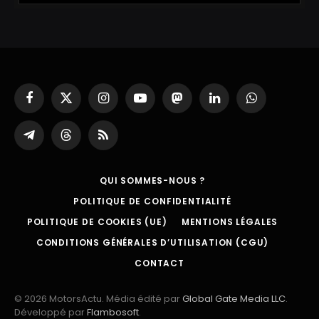
Facebook
X
Instagram
YouTube
Mastodon
LinkedIn
WhatsApp
(Twitter)
Partager
Threads
RSS
sur
Telegram
QUI SOMMES-NOUS ?
POLITIQUE DE CONFIDENTIALITÉ
POLITIQUE DE COOKIES (UE)
MENTIONS LÉGALES
CONDITIONS GÉNÉRALES D’UTILISATION (CGU)
CONTACT
© 2026 MotorsActu. Média édité par
Global Gate Media LLC
.
Développé par
Flambosoft
.