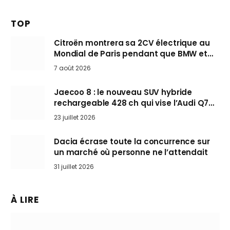
TOP
Citroën montrera sa 2CV électrique au
Mondial de Paris pendant que BMW et
Mini désertent le salon
7 août 2026
Jaecoo 8 : le nouveau SUV hybride
rechargeable 428 ch qui vise l’Audi Q7
arrive en Europe cet automne
23 juillet 2026
Dacia écrase toute la concurrence sur
un marché où personne ne l’attendait
31 juillet 2026
À LIRE