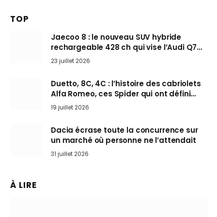
TOP
Jaecoo 8 : le nouveau SUV hybride
rechargeable 428 ch qui vise l’Audi Q7
arrive en Europe cet automne
23 juillet 2026
Duetto, 8C, 4C : l’histoire des cabriolets
Alfa Romeo, ces Spider qui ont défini
l’art de rouler cheveux au vent
19 juillet 2026
Dacia écrase toute la concurrence sur
un marché où personne ne l’attendait
31 juillet 2026
À LIRE