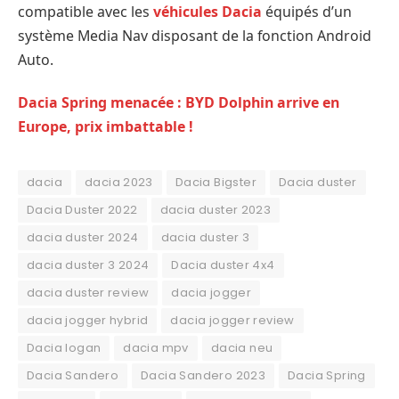
compatible avec les
véhicules Dacia
équipés d’un
système Media Nav disposant de la fonction Android
Auto.
Dacia Spring menacée : BYD Dolphin arrive en
Europe, prix imbattable !
dacia
dacia 2023
Dacia Bigster
Dacia duster
Dacia Duster 2022
dacia duster 2023
dacia duster 2024
dacia duster 3
dacia duster 3 2024
Dacia duster 4x4
dacia duster review
dacia jogger
dacia jogger hybrid
dacia jogger review
Dacia logan
dacia mpv
dacia neu
Dacia Sandero
Dacia Sandero 2023
Dacia Spring