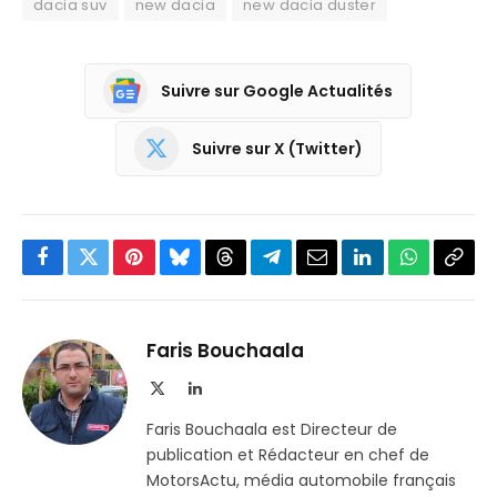
dacia suv
new dacia
new dacia duster
Suivre sur Google Actualités
Suivre sur X (Twitter)
Facebook
Twitter
Pinterest
Bluesky
Threads
Partager
Email
LinkedIn
WhatsApp
Copi
sur
le
Telegram
lien
Faris Bouchaala
X
LinkedIn
(Twitter)
Faris Bouchaala est Directeur de
publication et Rédacteur en chef de
MotorsActu, média automobile français