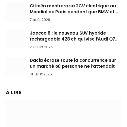
Citroën montrera sa 2CV électrique au
Mondial de Paris pendant que BMW et
Mini désertent le salon
7 août 2026
Jaecoo 8 : le nouveau SUV hybride
rechargeable 428 ch qui vise l’Audi Q7
arrive en Europe cet automne
23 juillet 2026
Dacia écrase toute la concurrence sur
un marché où personne ne l’attendait
31 juillet 2026
À LIRE