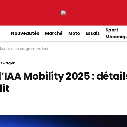
Sport
Nouveautés
Marché
Moto
Essais
Mécaniq
 détails d’un programme inédit
kswagen
IAA Mobility 2025 : détail
it