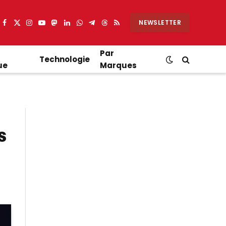
NEWSLETTER
Facebook
X
Instagram
YouTube
Mastodon
LinkedIn
WhatsApp
Partager
Threads
RSS
(Twitter)
sur
Telegram
Par
Technologie
ue
Marques
s