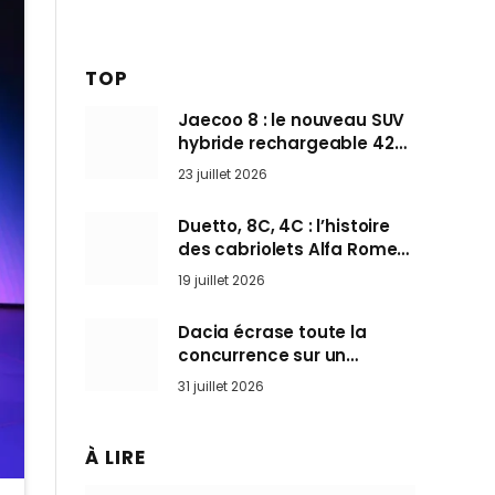
TOP
Jaecoo 8 : le nouveau SUV
hybride rechargeable 428
ch qui vise l’Audi Q7 arrive
23 juillet 2026
en Europe cet automne
Duetto, 8C, 4C : l’histoire
des cabriolets Alfa Romeo,
ces Spider qui ont défini
19 juillet 2026
l’art de rouler cheveux au
vent
Dacia écrase toute la
concurrence sur un
marché où personne ne
31 juillet 2026
l’attendait
À LIRE