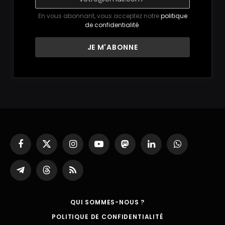
En vous abonnant, vous acceptez notre
politique
de confidentialité
.
Facebook
X
Instagram
YouTube
Mastodon
LinkedIn
WhatsApp
(Twitter)
Partager
Threads
RSS
sur
Telegram
QUI SOMMES-NOUS ?
POLITIQUE DE CONFIDENTIALITÉ