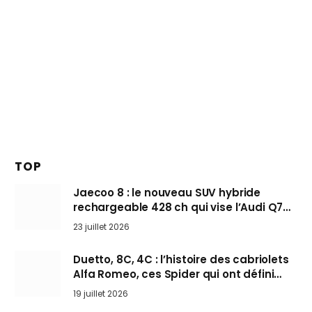
TOP
Jaecoo 8 : le nouveau SUV hybride
rechargeable 428 ch qui vise l’Audi Q7
arrive en Europe cet automne
23 juillet 2026
Duetto, 8C, 4C : l’histoire des cabriolets
Alfa Romeo, ces Spider qui ont défini
l’art de rouler cheveux au vent
19 juillet 2026