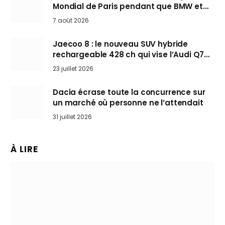
Mondial de Paris pendant que BMW et
Mini désertent le salon
7 août 2026
Jaecoo 8 : le nouveau SUV hybride
rechargeable 428 ch qui vise l’Audi Q7
arrive en Europe cet automne
23 juillet 2026
Dacia écrase toute la concurrence sur
un marché où personne ne l’attendait
31 juillet 2026
À LIRE