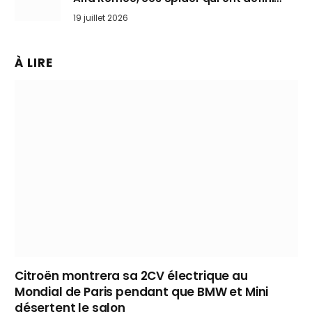
l’art de rouler cheveux au vent
19 juillet 2026
À LIRE
Citroën montrera sa 2CV électrique au
Mondial de Paris pendant que BMW et Mini
désertent le salon