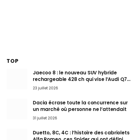
TOP
Jaecoo 8 : le nouveau SUV hybride
rechargeable 428 ch qui vise l’Audi Q7
arrive en Europe cet automne
23 juillet 2026
Dacia écrase toute la concurrence sur
un marché où personne ne l’attendait
31 juillet 2026
Duetto, 8C, 4C : l’histoire des cabriolets
Alfa Romeo, ces Spider qui ont défini