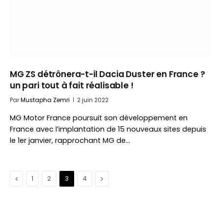
MG ZS détrônera-t-il Dacia Duster en France ?
un pari tout à fait réalisable !
Par
Mustapha Zemri
2 juin 2022
MG Motor France poursuit son développement en
France avec l’implantation de 15 nouveaux sites depuis
le 1er janvier, rapprochant MG de…
Précédent
Suivant
1
2
3
4