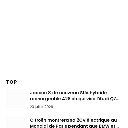
TOP
Jaecoo 8 : le nouveau SUV hybride
rechargeable 428 ch qui vise l’Audi Q7
arrive en Europe cet automne
23 juillet 2026
Citroën montrera sa 2CV électrique au
Mondial de Paris pendant que BMW et