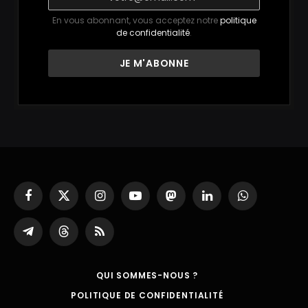
En vous abonnant, vous acceptez notre
politique
de confidentialité
.
Facebook
X
Instagram
YouTube
Mastodon
LinkedIn
WhatsApp
(Twitter)
Partager
Threads
RSS
sur
Telegram
QUI SOMMES-NOUS ?
POLITIQUE DE CONFIDENTIALITÉ