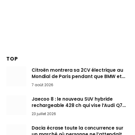
TOP
Citroën montrera sa 2CV électrique au
Mondial de Paris pendant que BMW et
Mini désertent le salon
7 août 2026
Jaecoo 8 : le nouveau SUV hybride
rechargeable 428 ch qui vise l’Audi Q7
arrive en Europe cet automne
23 juillet 2026
Dacia écrase toute la concurrence sur
un marché où personne ne l’attendait