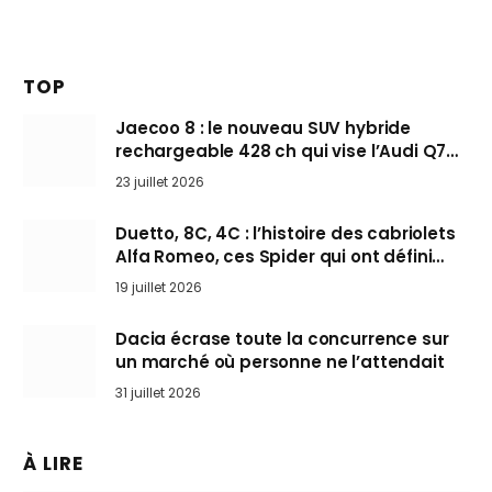
TOP
Jaecoo 8 : le nouveau SUV hybride
rechargeable 428 ch qui vise l’Audi Q7
arrive en Europe cet automne
23 juillet 2026
Duetto, 8C, 4C : l’histoire des cabriolets
Alfa Romeo, ces Spider qui ont défini
l’art de rouler cheveux au vent
19 juillet 2026
Dacia écrase toute la concurrence sur
un marché où personne ne l’attendait
31 juillet 2026
À LIRE