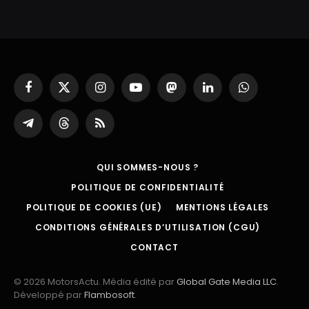
Facebook
X
Instagram
YouTube
Mastodon
LinkedIn
WhatsApp
(Twitter)
Partager
Threads
RSS
sur
Telegram
QUI SOMMES-NOUS ?
POLITIQUE DE CONFIDENTIALITÉ
POLITIQUE DE COOKIES (UE)
MENTIONS LÉGALES
CONDITIONS GÉNÉRALES D’UTILISATION (CGU)
CONTACT
© 2026 MotorsActu. Média édité par
Global Gate Media LLC
.
Développé par
Flambosoft
.