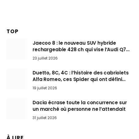
TOP
Jaecoo 8 : le nouveau SUV hybride
rechargeable 428 ch qui vise l’Audi Q7
arrive en Europe cet automne
23 juillet 2026
Duetto, 8C, 4C : l’histoire des cabriolets
Alfa Romeo, ces Spider qui ont défini
l’art de rouler cheveux au vent
19 juillet 2026
Dacia écrase toute la concurrence sur
un marché où personne ne l’attendait
31 juillet 2026
À LIRE