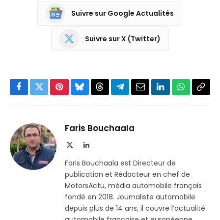
Suivre sur Google Actualités
Suivre sur X (Twitter)
Facebook
Twitter
Pinterest
Bluesky
Threads
Partager
Email
LinkedIn
WhatsApp
Copi
sur
le
Telegram
lien
Faris Bouchaala
X
LinkedIn
(Twitter)
Faris Bouchaala est Directeur de
publication et Rédacteur en chef de
MotorsActu, média automobile français
fondé en 2018. Journaliste automobile
depuis plus de 14 ans, il couvre l’actualité
automobile française et européenne,