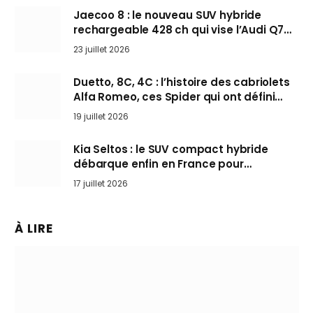
Jaecoo 8 : le nouveau SUV hybride
rechargeable 428 ch qui vise l’Audi Q7
arrive en Europe cet automne
23 juillet 2026
Duetto, 8C, 4C : l’histoire des cabriolets
Alfa Romeo, ces Spider qui ont défini
l’art de rouler cheveux au vent
19 juillet 2026
Kia Seltos : le SUV compact hybride
débarque enfin en France pour
bousculer les Nissan Qashqai et Toyota
17 juillet 2026
Yaris Cross
À LIRE