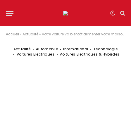
Accueil
»
Actualité
»
Votre voiture va bientôt alimenter votre maison : l’Allemagne ouvre la voie
Actualité
Automobile
International
Technologie
Voitures Electriques
Voitures Electriques & Hybrides