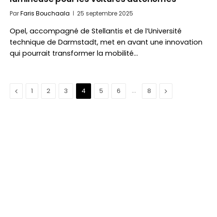
Par
Faris Bouchaala
25 septembre 2025
Opel, accompagné de Stellantis et de l’Université
technique de Darmstadt, met en avant une innovation
qui pourrait transformer la mobilité…
Précédent
…
Suivant
1
2
3
4
5
6
8