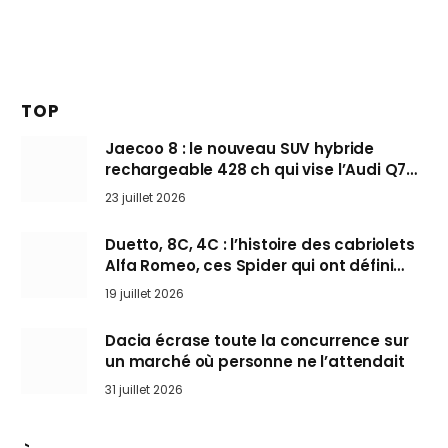
TOP
Jaecoo 8 : le nouveau SUV hybride
rechargeable 428 ch qui vise l’Audi Q7
arrive en Europe cet automne
23 juillet 2026
Duetto, 8C, 4C : l’histoire des cabriolets
Alfa Romeo, ces Spider qui ont défini
l’art de rouler cheveux au vent
19 juillet 2026
Dacia écrase toute la concurrence sur
un marché où personne ne l’attendait
31 juillet 2026