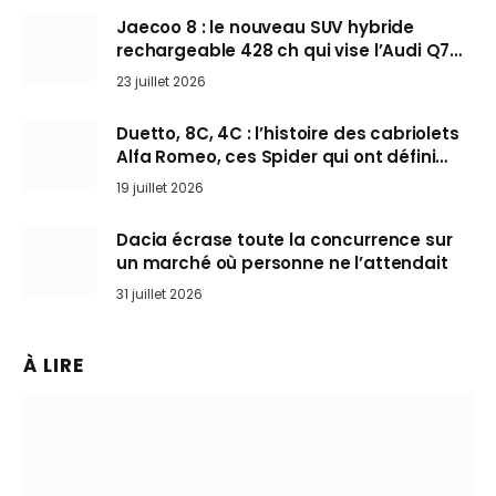
Jaecoo 8 : le nouveau SUV hybride
rechargeable 428 ch qui vise l’Audi Q7
arrive en Europe cet automne
23 juillet 2026
Duetto, 8C, 4C : l’histoire des cabriolets
Alfa Romeo, ces Spider qui ont défini
l’art de rouler cheveux au vent
19 juillet 2026
Dacia écrase toute la concurrence sur
un marché où personne ne l’attendait
31 juillet 2026
À LIRE