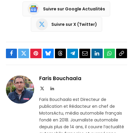
Suivre sur Google Actualités
Suivre sur X (Twitter)
Facebook
Twitter
Pinterest
Bluesky
Threads
Partager
Email
LinkedIn
WhatsApp
Copi
sur
le
Telegram
lien
Faris Bouchaala
X
LinkedIn
(Twitter)
Faris Bouchaala est Directeur de
publication et Rédacteur en chef de
MotorsActu, média automobile français
fondé en 2018. Journaliste automobile
depuis plus de 14 ans, il couvre l’actualité