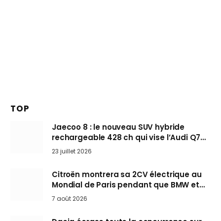
TOP
Jaecoo 8 : le nouveau SUV hybride
rechargeable 428 ch qui vise l’Audi Q7
arrive en Europe cet automne
23 juillet 2026
Citroën montrera sa 2CV électrique au
Mondial de Paris pendant que BMW et
Mini désertent le salon
7 août 2026