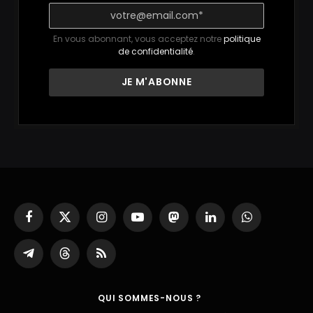
En vous abonnant, vous acceptez notre
politique
de confidentialité
.
Facebook
X
Instagram
YouTube
Mastodon
LinkedIn
WhatsApp
(Twitter)
Partager
Threads
RSS
sur
Telegram
QUI SOMMES-NOUS ?