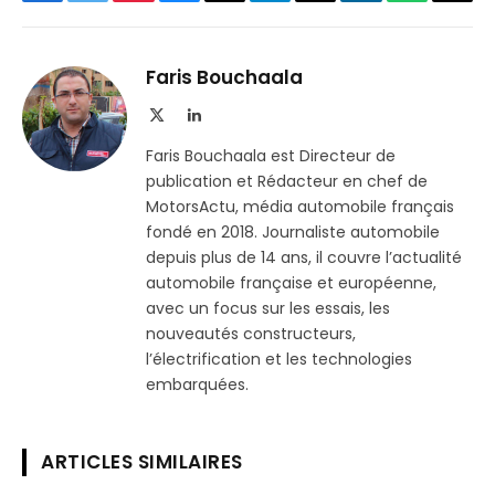
Facebook
Twitter
Pinterest
Bluesky
Threads
Partager
Email
LinkedIn
WhatsApp
Copi
sur
le
Telegram
lien
Faris Bouchaala
X
LinkedIn
(Twitter)
Faris Bouchaala est Directeur de
publication et Rédacteur en chef de
MotorsActu, média automobile français
fondé en 2018. Journaliste automobile
depuis plus de 14 ans, il couvre l’actualité
automobile française et européenne,
avec un focus sur les essais, les
nouveautés constructeurs,
l’électrification et les technologies
embarquées.
ARTICLES SIMILAIRES