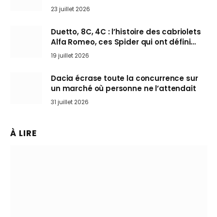
arrive en Europe cet automne
23 juillet 2026
Duetto, 8C, 4C : l’histoire des cabriolets
Alfa Romeo, ces Spider qui ont défini
l’art de rouler cheveux au vent
19 juillet 2026
Dacia écrase toute la concurrence sur
un marché où personne ne l’attendait
31 juillet 2026
À LIRE