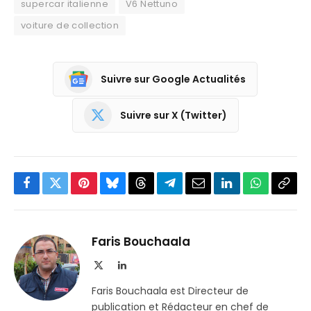
supercar italienne
V6 Nettuno
voiture de collection
Suivre sur Google Actualités
Suivre sur X (Twitter)
Facebook
Twitter
Pinterest
Bluesky
Threads
Partager
Email
LinkedIn
WhatsApp
Copi
sur
le
Telegram
lien
Faris Bouchaala
X
LinkedIn
(Twitter)
Faris Bouchaala est Directeur de
publication et Rédacteur en chef de