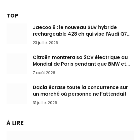
TOP
Jaecoo 8 : le nouveau SUV hybride
rechargeable 428 ch qui vise l’Audi Q7
arrive en Europe cet automne
23 juillet 2026
Citroën montrera sa 2CV électrique au
Mondial de Paris pendant que BMW et
Mini désertent le salon
7 août 2026
Dacia écrase toute la concurrence sur
un marché où personne ne l’attendait
31 juillet 2026
À LIRE