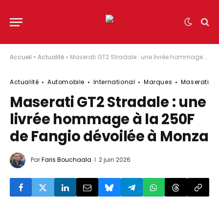
Accueil
»
Actualité
»
Maserati GT2 Stradale : une livrée hommage à la 250F de Fangio dévoilée à Monza
Actualité
Automobile
International
Marques
Maserati
Maserati GT2 Stradale : une
livrée hommage à la 250F
de Fangio dévoilée à Monza
Par
Faris Bouchaala
2 juin 2026