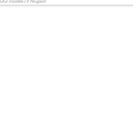
futur modèle
| © Peugeot