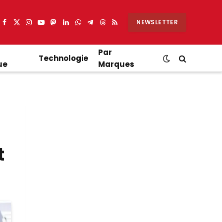
NEWSLETTER
Facebook
X
Instagram
YouTube
Mastodon
LinkedIn
WhatsApp
Partager
Threads
RSS
(Twitter)
sur
Telegram
Par
Technologie
ue
Marques
t