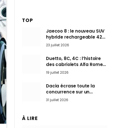
TOP
Jaecoo 8 : le nouveau SUV
hybride rechargeable 428
ch qui vise l’Audi Q7 arrive
23 juillet 2026
en Europe cet automne
Duetto, 8C, 4C : l’histoire
des cabriolets Alfa Romeo,
ces Spider qui ont défini
19 juillet 2026
l’art de rouler cheveux au
vent
Dacia écrase toute la
concurrence sur un
marché où personne ne
31 juillet 2026
l’attendait
À LIRE