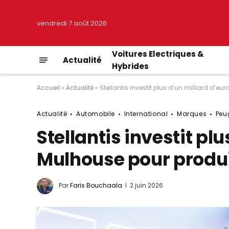
vendredi 7 août 2026
Voitures Electriques &
Actualité
Hybrides
Accueil
»
Actualité
»
Stellantis investit plus d’un milliard d’e
Actualité
Automobile
International
Marques
Peu
Stellantis investit pl
Mulhouse pour produi
Par
Faris Bouchaala
2 juin 2026
© Peugeot