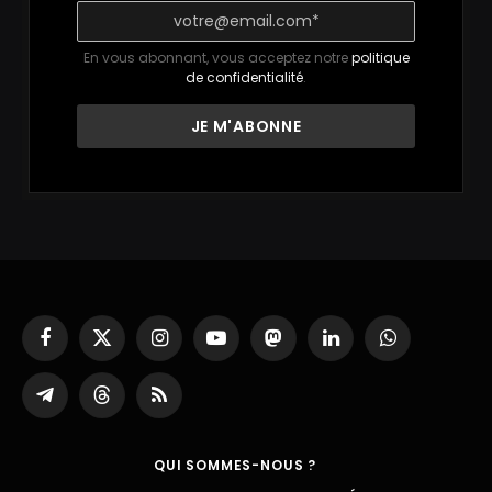
En vous abonnant, vous acceptez notre
politique
de confidentialité
.
Facebook
X
Instagram
YouTube
Mastodon
LinkedIn
WhatsApp
(Twitter)
Partager
Threads
RSS
sur
Telegram
QUI SOMMES-NOUS ?