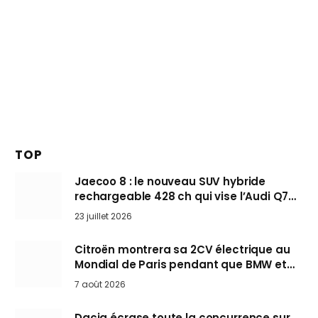
TOP
Jaecoo 8 : le nouveau SUV hybride
rechargeable 428 ch qui vise l’Audi Q7
arrive en Europe cet automne
23 juillet 2026
Citroën montrera sa 2CV électrique au
Mondial de Paris pendant que BMW et
Mini désertent le salon
7 août 2026
Dacia écrase toute la concurrence sur