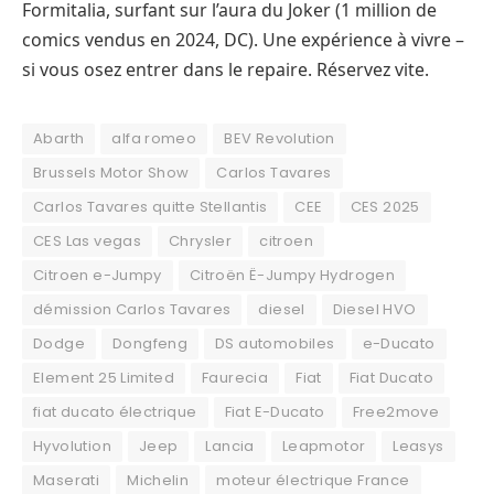
Formitalia, surfant sur l’aura du Joker (1 million de
comics vendus en 2024, DC). Une expérience à vivre –
si vous osez entrer dans le repaire. Réservez vite.
Abarth
alfa romeo
BEV Revolution
Brussels Motor Show
Carlos Tavares
Carlos Tavares quitte Stellantis
CEE
CES 2025
CES Las vegas
Chrysler
citroen
Citroen e-Jumpy
Citroën Ë-Jumpy Hydrogen
démission Carlos Tavares
diesel
Diesel HVO
Dodge
Dongfeng
DS automobiles
e-Ducato
Element 25 Limited
Faurecia
Fiat
Fiat Ducato
fiat ducato électrique
Fiat E-Ducato
Free2move
Hyvolution
Jeep
Lancia
Leapmotor
Leasys
Maserati
Michelin
moteur électrique France