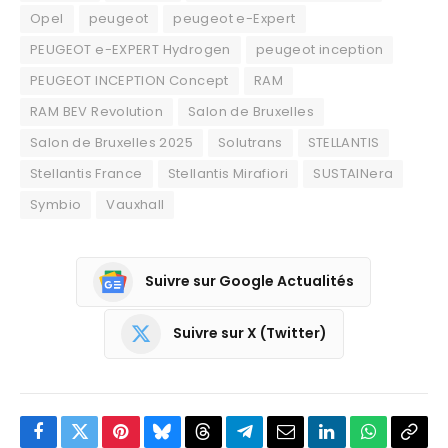
Opel
peugeot
peugeot e-Expert
PEUGEOT e-EXPERT Hydrogen
peugeot inception
PEUGEOT INCEPTION Concept
RAM
RAM BEV Revolution
Salon de Bruxelles
Salon de Bruxelles 2025
Solutrans
STELLANTIS
Stellantis France
Stellantis Mirafiori
SUSTAINera
Symbio
Vauxhall
Suivre sur Google Actualités
Suivre sur X (Twitter)
Facebook
Twitter
Pinterest
Bluesky
Threads
Partager
Email
LinkedIn
WhatsApp
Copi