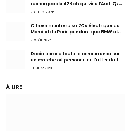
rechargeable 428 ch qui vise l’Audi Q7
arrive en Europe cet automne
23 juillet 2026
Citroën montrera sa 2CV électrique au
Mondial de Paris pendant que BMW et
Mini désertent le salon
7 août 2026
Dacia écrase toute la concurrence sur
un marché où personne ne l’attendait
31 juillet 2026
À LIRE