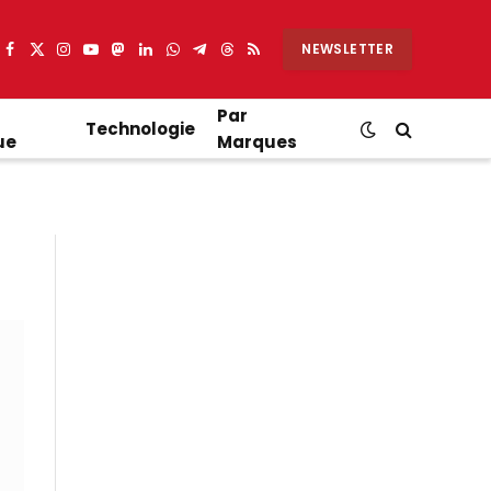
NEWSLETTER
Facebook
X
Instagram
YouTube
Mastodon
LinkedIn
WhatsApp
Partager
Threads
RSS
(Twitter)
sur
Telegram
Par
Technologie
ue
Marques