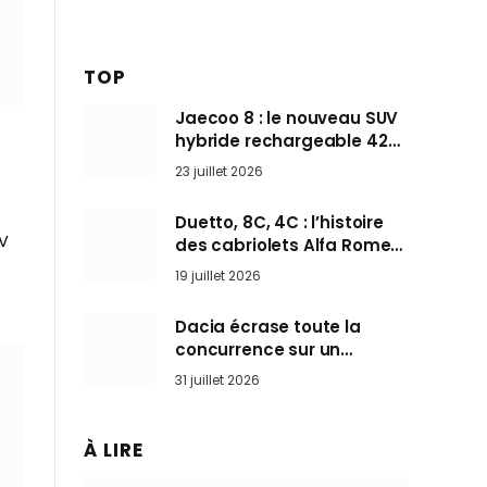
TOP
Jaecoo 8 : le nouveau SUV
hybride rechargeable 428
ch qui vise l’Audi Q7 arrive
23 juillet 2026
en Europe cet automne
Duetto, 8C, 4C : l’histoire
UV
des cabriolets Alfa Romeo,
ces Spider qui ont défini
19 juillet 2026
l’art de rouler cheveux au
vent
Dacia écrase toute la
concurrence sur un
marché où personne ne
31 juillet 2026
l’attendait
À LIRE