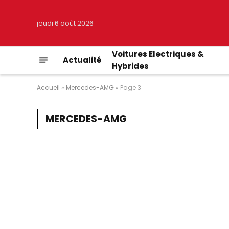
jeudi 6 août 2026
Voitures Electriques &
Actualité
Hybrides
Accueil
»
Mercedes-AMG
»
Page 3
MERCEDES-AMG