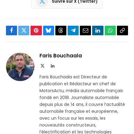
Suivre sur X (Twitter)
Facebook
Twitter
Pinterest
Bluesky
Threads
Partager
Email
LinkedIn
WhatsApp
Copi
sur
le
Telegram
lien
Faris Bouchaala
X
LinkedIn
(Twitter)
Faris Bouchaala est Directeur de
publication et Rédacteur en chef de
MotorsActu, média automobile français
fondé en 2018. Journaliste automobile
depuis plus de 14 ans, il couvre l’actualité
automobile française et européenne,
avec un focus sur les essais, les
nouveautés constructeurs,
l’électrification et les technologies