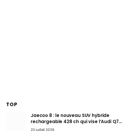
TOP
Jaecoo 8 : le nouveau SUV hybride
rechargeable 428 ch qui vise l’Audi Q7
arrive en Europe cet automne
23 juillet 2026