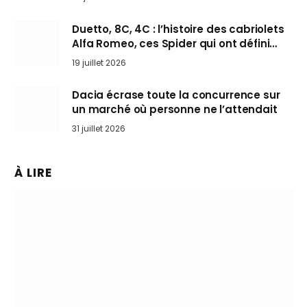
Duetto, 8C, 4C : l’histoire des cabriolets
Alfa Romeo, ces Spider qui ont défini
l’art de rouler cheveux au vent
19 juillet 2026
Dacia écrase toute la concurrence sur
un marché où personne ne l’attendait
31 juillet 2026
À LIRE