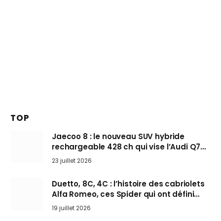
TOP
Jaecoo 8 : le nouveau SUV hybride
rechargeable 428 ch qui vise l’Audi Q7
arrive en Europe cet automne
23 juillet 2026
Duetto, 8C, 4C : l’histoire des cabriolets
Alfa Romeo, ces Spider qui ont défini
l’art de rouler cheveux au vent
19 juillet 2026