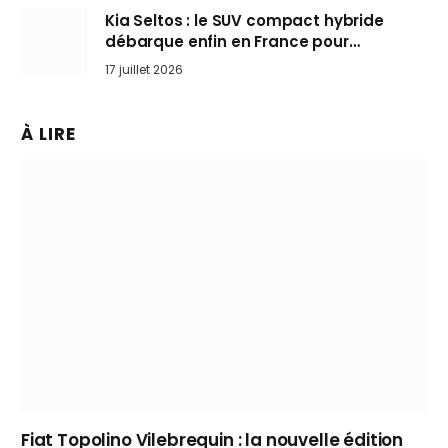
Kia Seltos : le SUV compact hybride
débarque enfin en France pour
bousculer les Nissan Qashqai et Toyota
17 juillet 2026
Yaris Cross
À LIRE
Fiat Topolino Vilebrequin : la nouvelle édition